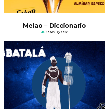
Melao – Diccionario
46363
1.52K