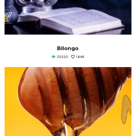
Bilongo
25520
1.64K