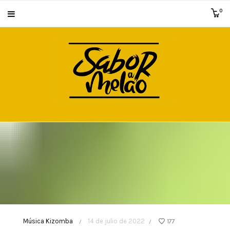
0
Música Kizomba
14 de julio de 2022
177
/
/