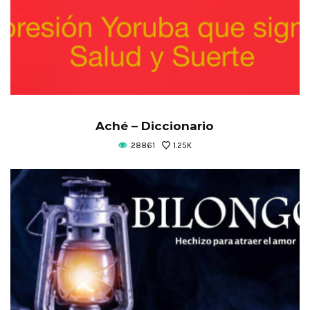
Aché – Diccionario
28861
1.25K