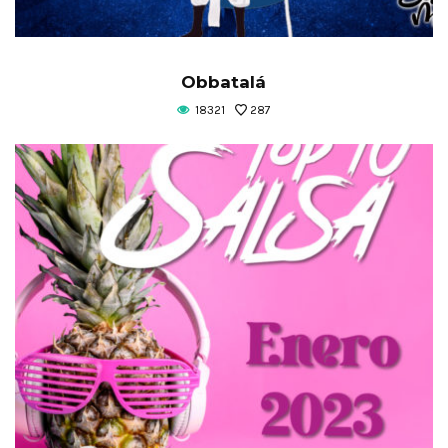
Obbatalá
18321
287