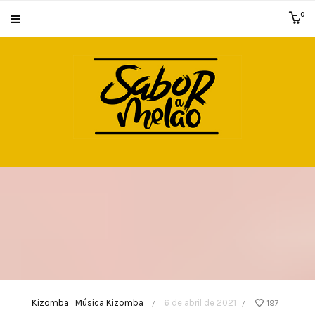
0
Kizomba
Música Kizomba
6 de abril de 2021
197
/
/