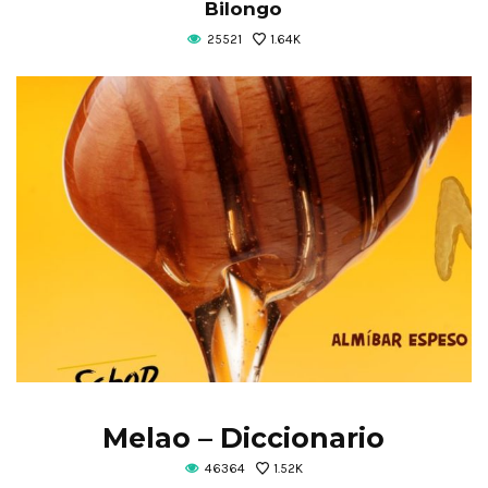
Bilongo
25521
1.64K
Melao – Diccionario
46364
1.52K