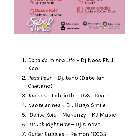
Dona da minha Life
– Dj Noos Ft. J.
Kee
Pass Peur
– Dj. tano (Dabellan
Gaetano)
Jealous
– Labrinth – D&i. Beats
Nao te armes
– Dj. Hugo Smile
Danse Kolé
– Makenzy – KJ Music
Drunk Right Now
– Dj Alnova
Guitar Bubbles
– Ramón 10635