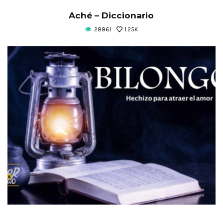
Aché – Diccionario
28861
1.25K