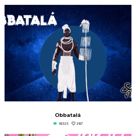
Obbatalá
18325
287