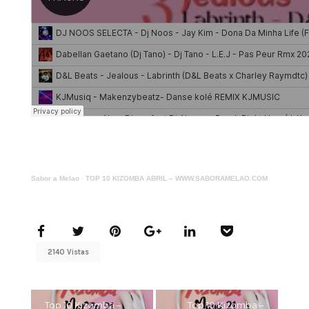
Sabor a Melao
·
TOP 10 KIZOMBA ABRIL – WWW.SABORAMELAO.COM
2140 Vistas
Top 10 Kizomba –
Top 10 Kizomba –