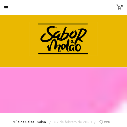
0
Música Salsa
Salsa
27 de febrero de 2023
228
/
/