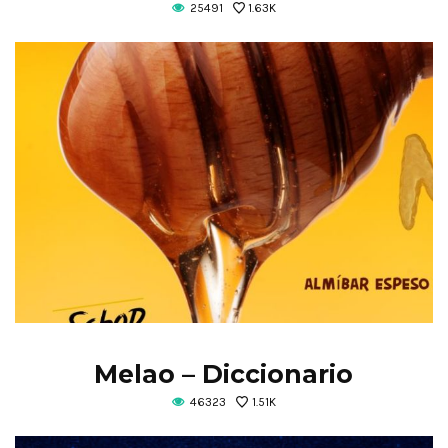
25491
1.63K
Melao – Diccionario
46323
1.51K