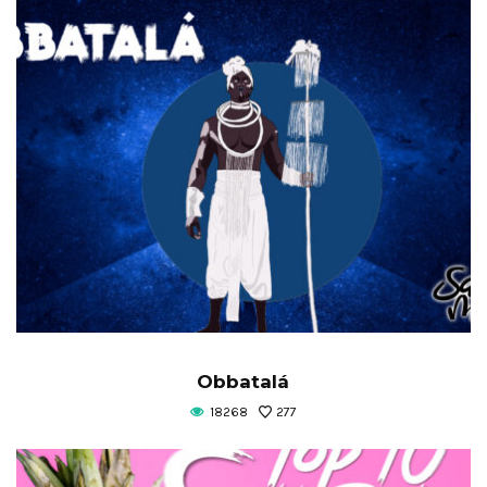
Obbatalá
18268
277