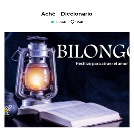
Aché – Diccionario
28840
1.24K