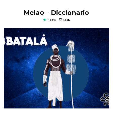
Melao – Diccionario
46347
1.52K