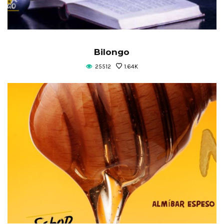
Bilongo
25512
1.64K