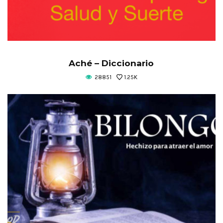
Aché – Diccionario
28851
1.25K