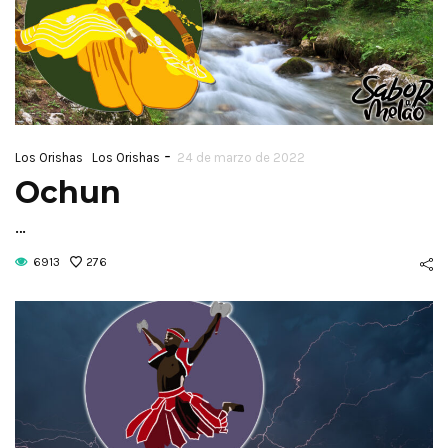
-
Los Orishas
Los Orishas
24 de marzo de 2022
Ochun
…
6913
276