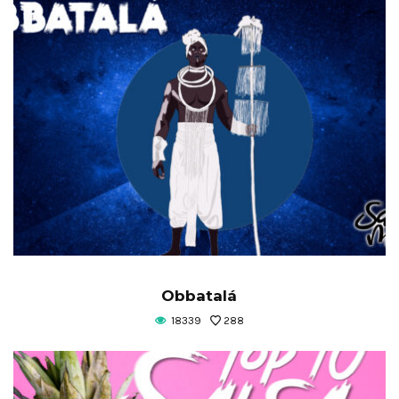
Obbatalá
18339
288