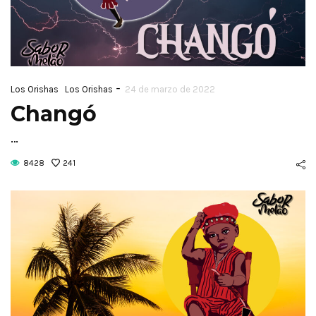
-
Los Orishas
Los Orishas
24 de marzo de 2022
Changó
…
8428
241