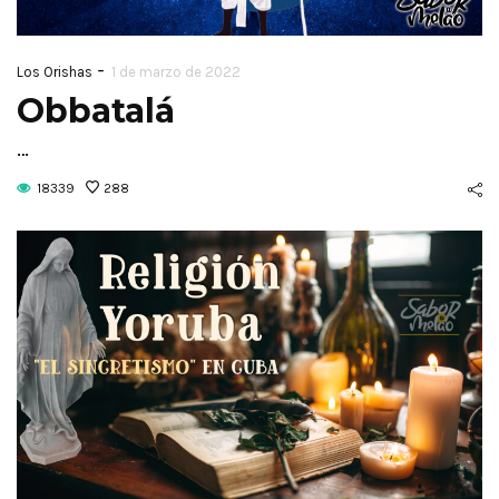
-
Los Orishas
1 de marzo de 2022
Obbatalá
…
18339
288