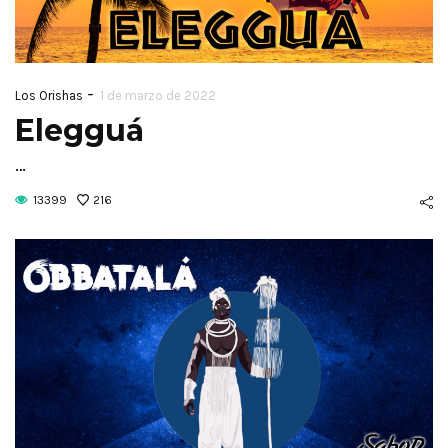
-
Los Orishas
1 de marzo de 2022
Elegguá
…
13399
216