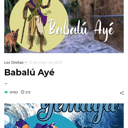
-
Los Orishas
31 de mayo de 2022
Babalú Ayé
…
13192
215