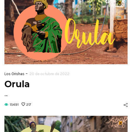
-
Los Orishas
20 de octubre de 2022
Orula
…
15491
217