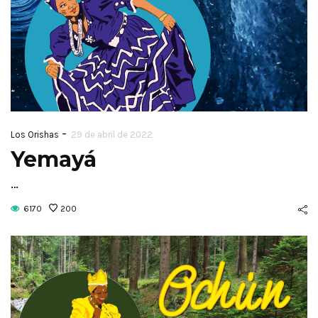
-
Los Orishas
29 de abril de 2022
Yemayá
…
6170
200