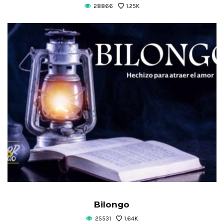
28866
1.25K
Bilongo
25531
1.64K